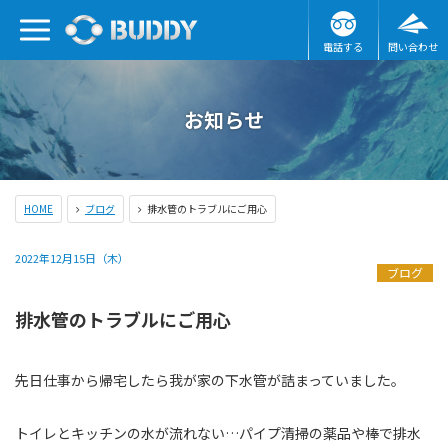
電話する
問い合わせ
お知らせ
HOME
ブログ
排水管のトラブルにご用心
2022年12月15日（木）
ブログ
排水管のトラブルにご用心
先日仕事から帰宅したら我が家の下水管が詰まっていました。
トイレとキッチンの水が流れない…パイプ清掃の薬品や棒で排水